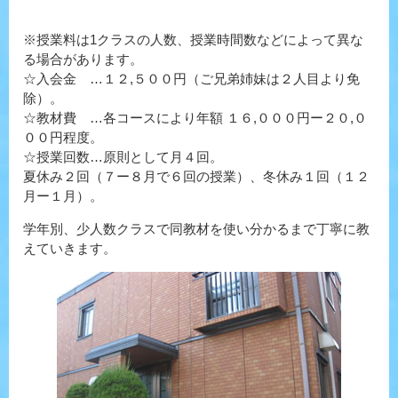
※授業料は1クラスの人数、授業時間数などによって異な
る場合があります。
☆入会金 …１２,５００円（ご兄弟姉妹は２人目より免
除）。
☆教材費 …各コースにより年額 １６,０００円ー２０,０
００円程度。
☆授業回数…原則として月４回。
夏休み２回（７ー８月で６回の授業）、冬休み１回（１２
月ー１月）。
学年別、少人数クラスで同教材を使い分かるまで丁寧に教
えていきます。