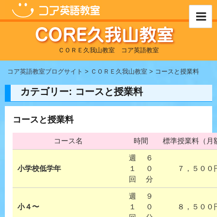
コ
ン
テ
ン
ツ
ＣＯＲＥ久我山教室 コア英語教室
へ
ス
コア英語教室ブログサイト
>
ＣＯＲＥ久我山教室
> コースと授業料
キ
カテゴリー: コースと授業料
ッ
プ
コースと授業料
コース名
時間
標準授業料（月
週
６
小学校低学年
１
０
７，５００
回
分
週
９
小４〜
１
０
８，５００