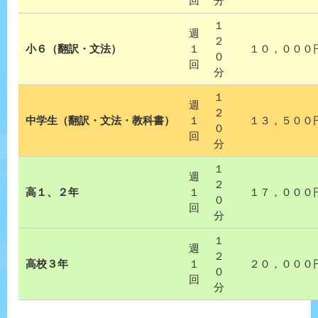
回
分
１
週
２
小６（翻訳・文法）
１
１０，０００
０
回
分
１
週
２
中学生（翻訳・文法・教科書）
１
１３，５００
０
回
分
１
週
２
高１、２年
１
１７，０００
０
回
分
１
週
２
高校３年
１
２０，０００
０
回
分