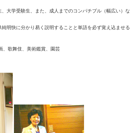
生、大学受験生、また、成人までのコンパチブル（幅広い）な
単純明快に分かり易く説明することと単語を必ず覚え込ませる
画、歌舞伎、美術鑑賞、園芸