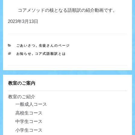
コアメソッドの核となる語順訳の紹介動画です。
投
2023年3月13日
稿
日:
カ
ごあいさつ
,
生徒さんのページ
テ
タ
お知らせ
,
コア式語順訳とは
ゴ
グ
リ
ー
教室のご案内
教室のご紹介
一般成人コース
高校生コース
中学生コース
小学生コース