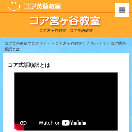
コ
ン
テ
ン
ツ
コア宮ヶ谷教室 コア英語教室
へ
ス
コア英語教室ブログサイト
>
コア宮ヶ谷教室
>
ごあいさつ
> コア式語
キ
順訳とは
ッ
プ
コア式語順訳とは