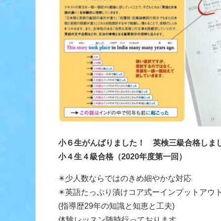
小６生がんばりました！ 英検三級合格しま
小４生４級合格（2020年度第一回）
✴️少人数ならではのきめ細やかな対応
✴️英語たっぷり漬けコア式ーインプットアウ
(指導歴29年の知識と知恵と工夫)
体験レッスン随時行っております