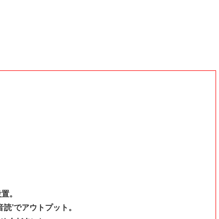
設置。
’音読’でアウトプット。