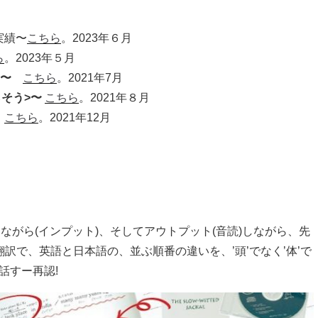
実績〜
こちら
。2023年６月
ら
。2023年５月
 〜
こちら
。2021年7月
減らそう>〜
こちら
。2021年８月
こちら
。2021年12月
ながら(インプット)、そしてアウトプット(音読)しながら、先
訳で、英語と日本語の、並ぶ順番の違いを、’頭’でなく’体’で
話すー再認!