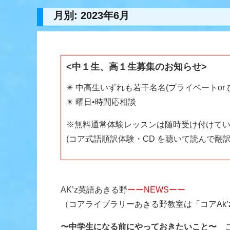
月別: 2023年6月
<中１生、高１生募集のお知らせ>
✴️ 中高生いずれも若干名名(プライベートor
✴️ 曜日•時間応相談
※無料通常体験レッスンは随時受け付けて
(コア式語順訳体験・CD を聴いて読んで翻訳
AK’z英語あきる野
ーーNEWSーー
（コアライブラリーあきる野教室は「コアAk’z
〜中学生になる前にやっておきたいこと〜