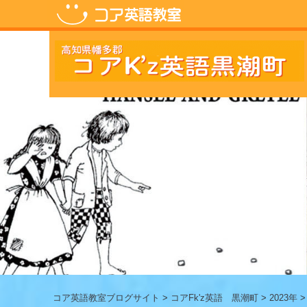
コ
ン
テ
ン
ツ
へ
ス
キ
ッ
プ
コア英語教室ブログサイト
>
コアFk'z英語 黒潮町
>
2023年
>