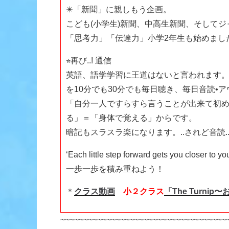
✴️「新聞」に親しもう企画。
こども(小学生)新聞、中高生新聞、そして
「思考力」「伝達力」小学2年生も始めまし
⭐︎再び..! 通信
英語、語学学習に王道はないと言われます。(There is 
を10分でも30分でも毎日聴き、毎日音読•
「自分一人ですらすら言うことが出来て初
る」＝「身体で覚える」からです。
暗記もスラスラ楽になります。..されど音読.
‘Each little step forward gets you closer to yo
一歩一歩を積み重ねよう！
＊
クラス動画
小２クラス
「The Turni
~~~~~~~~~~~~~~~~~~~~~~~~~~~~~~~~~~~~