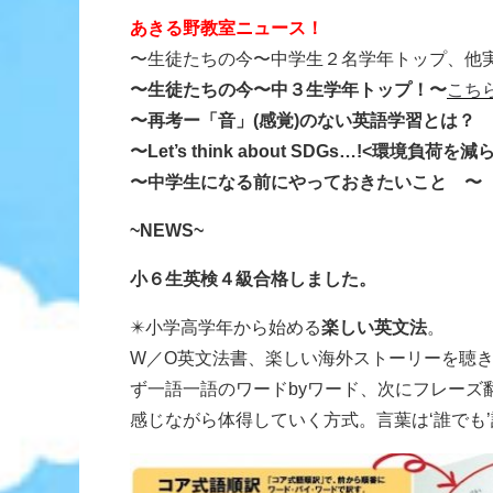
あきる野教室ニュース！
〜生徒たちの今〜中学生２名学年トップ、他
〜生徒たちの今〜中３生学年トップ！〜
こち
〜再考ー「音」(感覚)のない英語学習とは？
〜Let’s think about SDGs…!<環境負荷を
〜中学生になる前にやっておきたいこと 〜
~NEWS~
小６生英検４級合格しました。
✴️小学高学年から始める
楽しい英文法
。
W／O英文法書、楽しい海外ストーリーを聴き
ず一語一語のワードbyワード、次にフレーズ翻
感じながら体得していく方式。言葉は‘誰でも’