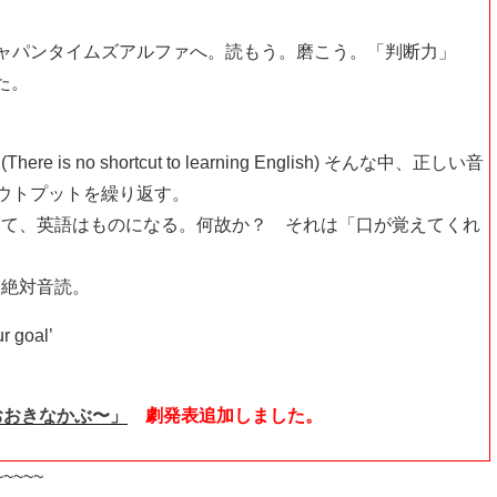
ジャパンタイムズアルファへ。読もう。磨こう。「判断力」
た。
no shortcut to learning English) そんな中、正しい音
アウトプットを繰り返す。
めて、英語はものになる。何故か？ それは「口が覚えてくれ
.絶対音読。
ur goal’
p〜おおきなかぶ〜」
劇発表追加しました。
~~~~~