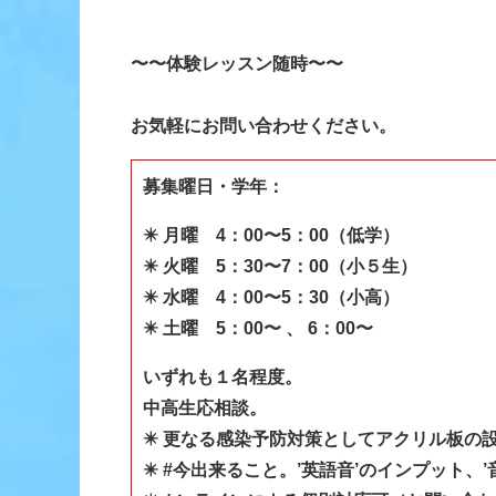
〜〜体験レッスン随時〜〜
お気軽にお問い合わせください。
募集曜日・学年：
✴️ 月曜 4：00〜5：00（低学）
✴️ 火曜 5：3
0〜7：00（小５生）
✴️ 水曜 4：00〜5：30（小高）
✴️ 土曜 5：00〜 、 6：00〜
いずれも１名程度。
中高生応相談。
✴️ 更なる感染予防対策としてアクリル板の
✴️ #今出来ること。’英語音’のインプット、