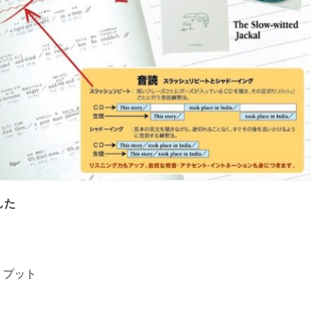
した
トプット